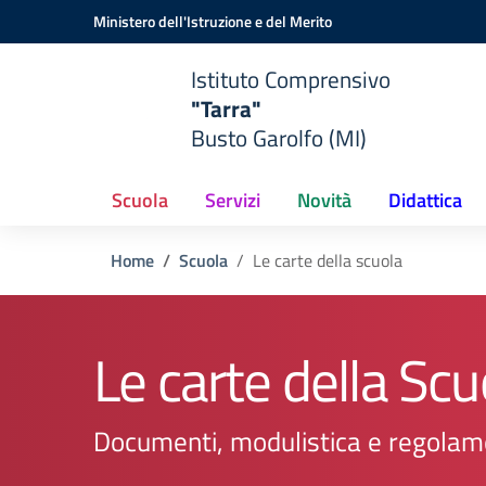
Vai ai contenuti
Vai al menu di navigazione
Vai al footer
Ministero dell'Istruzione e del Merito
Istituto Comprensivo
"Tarra"
Busto Garolfo (MI)
Scuola
Servizi
Novità
Didattica
Home
Scuola
Le carte della scuola
Le carte della Scu
Documenti, modulistica e regolam