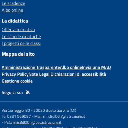
Le scadenze
Albo online
La didattica
Offerta formativa
Le schede didattiche
I progetti delle classi
Mappa del sito
Amministrazione Trasparente
Albo online
Invia una MAD
Privacy Policy
Note Legali
Dichiarazioni di accessibilità
Gestione cookie
Seguici su:
Via Correggio, 80
-
20020 Busto Garolfo (MI)
Tel 0331 569087
- Mail:
miic8dl00n@istruzione.it
- PEC:
miic8dl00n@pec.istruzione.it