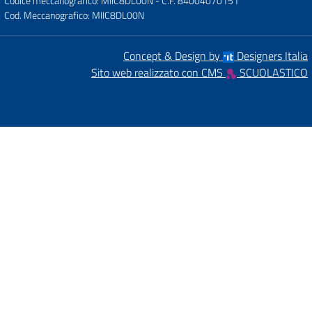
Codice meccanografico: MIIC8DL00N
- C.F. 84004070151
Cod. Meccanografico: MIIC8DL00N
Concept & Design by
Designers Italia
Sito web realizzato con CMS
SCUOLASTICO