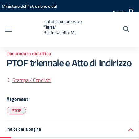
Vai ai contenuti
Vai al menu di navigazione
Vai al footer
Ministero dell'Istruzione e del
Accedi
Merito
Istituto Comprensivo
"Tarra"
Busto Garolfo (MI)
Documento didattico
PTOF triennale e Atto di Indirizzo
Stampa / Condividi
Argomenti
PTOF
Indice della pagina