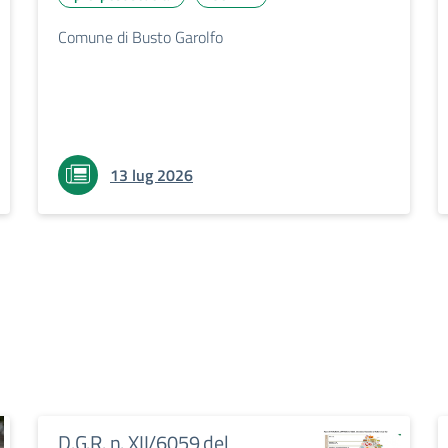
Comune di Busto Garolfo
13 lug 2026
D.G.R. n. XII/6059 del