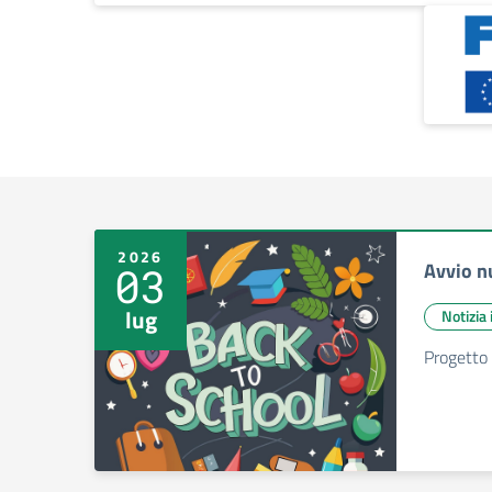
2026
Avvio n
03
lug
Notizia
Progetto 