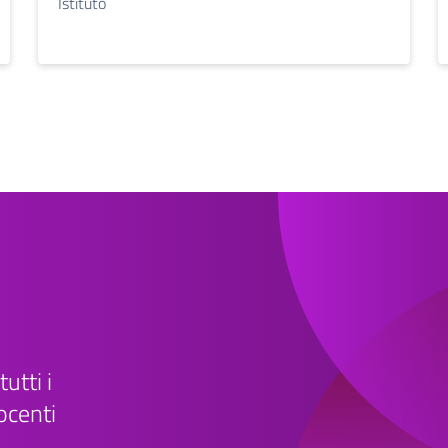
Istituto
tutti i
ocenti