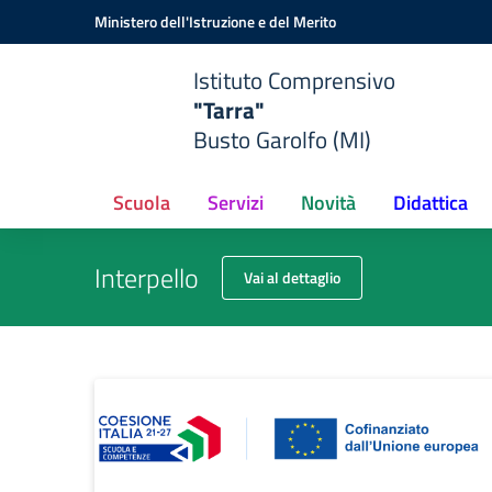
Vai ai contenuti
Vai al menu di navigazione
Vai al footer
Ministero dell'Istruzione e del Merito
Istituto Comprensivo
"Tarra"
Busto Garolfo (MI)
Scuola
Servizi
Novità
Didattica
Interpello
Vai al dettaglio