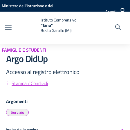
Vai ai contenuti
Vai al menu di navigazione
Vai al footer
Ministero dell'Istruzione e del
Accedi
Merito
Istituto Comprensivo
"Tarra"
Busto Garolfo (MI)
FAMIGLIE E STUDENTI
Argo DidUp
Accesso al registro elettronico
Stampa / Condividi
Argomenti
Servizio
Indice della pagina