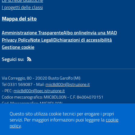
Le schede didattiche
I progetti delle classi
Mappa del sito
Amministrazione Trasparente
Albo online
Invia una MAD
Privacy Policy
Note Legali
Dichiarazioni di accessibilità
Gestione cookie
Seguici su:
Via Correggio, 80
-
20020 Busto Garolfo (MI)
Tel 0331 569087
- Mail:
miic8dl00n@istruzione.it
- PEC:
miic8dl00n@pec.istruzione.it
Codice meccanografico: MIIC8DL00N
- C.F. 84004070151
Cod. Meccanografico: MIIC8DL00N
Questo sito utilizza cookie tecnici per erogare i propri
servizi.
Per maggiori informazioni puoi leggere la
cookie
Concept & Design by
Designers Italia
policy
.
Sito web realizzato con CMS
SCUOLASTICO