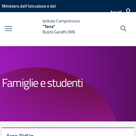
Vai ai contenuti
Vai al menu di navigazione
Vai al footer
Ministero dell'Istruzione e del
Accedi
Merito
Istituto Comprensivo
"Tarra"
Busto Garolfo (MI)
Famiglie e studenti
Argo DidUp