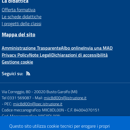
La didattica
Offerta formativa
Le schede didattiche
I progetti delle classi
Mappa del sito
Amministrazione Trasparente
Albo online
Invia una MAD
Privacy Policy
Note Legali
Dichiarazioni di accessibilità
Gestione cookie
Seguici su:
Via Correggio, 80
-
20020 Busto Garolfo (MI)
Tel 0331 569087
- Mail:
miic8dl00n@istruzione.it
- PEC:
miic8dl00n@pec.istruzione.it
Codice meccanografico: MIIC8DL00N
- C.F. 84004070151
Cod. Meccanografico: MIIC8DL00N
Questo sito utilizza cookie tecnici per erogare i propri