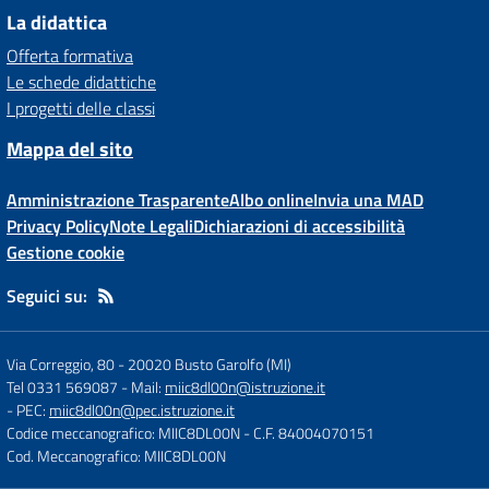
La didattica
Offerta formativa
Le schede didattiche
I progetti delle classi
Mappa del sito
Amministrazione Trasparente
Albo online
Invia una MAD
Privacy Policy
Note Legali
Dichiarazioni di accessibilità
Gestione cookie
Seguici su:
Via Correggio, 80
-
20020 Busto Garolfo (MI)
Tel 0331 569087
- Mail:
miic8dl00n@istruzione.it
- PEC:
miic8dl00n@pec.istruzione.it
Codice meccanografico: MIIC8DL00N
- C.F. 84004070151
Cod. Meccanografico: MIIC8DL00N