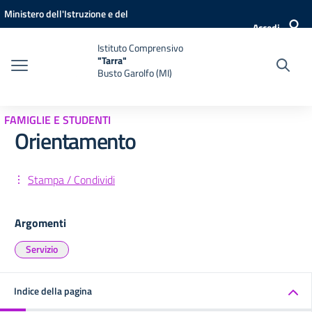
Vai ai contenuti
Vai al menu di navigazione
Vai al footer
Ministero dell'Istruzione e del
Accedi
Merito
Istituto Comprensivo
"Tarra"
Busto Garolfo (MI)
FAMIGLIE E STUDENTI
Orientamento
Stampa / Condividi
Argomenti
Servizio
Indice della pagina