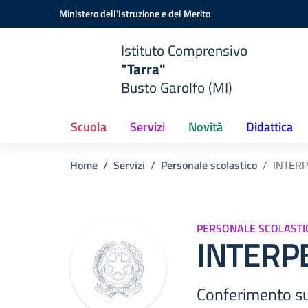
Vai ai contenuti
Vai al menu di navigazione
Vai al footer
Ministero dell'Istruzione e del Merito
Istituto Comprensivo
"Tarra"
Busto Garolfo (MI)
Scuola
Servizi
Novità
Didattica
Home
Servizi
Personale scolastico
INTER
PERSONALE SCOLASTI
INTERP
Conferimento s