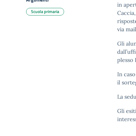
in aper
Scuola primaria
Caccia,
rispost
via mail
Gli alu
dall’uf
plesso 
In caso
il sorte
La sedu
Gli esi
interes