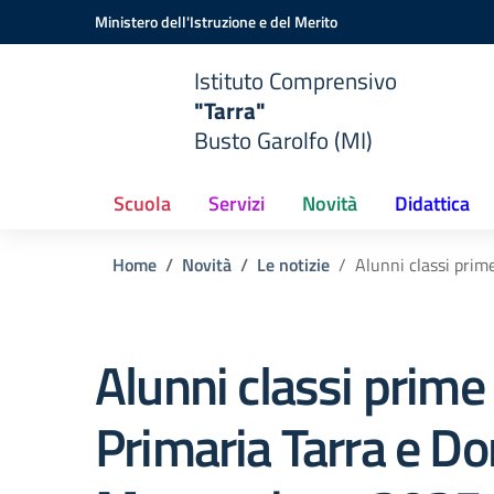
Vai ai contenuti
Vai al menu di navigazione
Vai al footer
Ministero dell'Istruzione e del Merito
Istituto Comprensivo
"Tarra"
Busto Garolfo (MI)
Scuola
Servizi
Novità
Didattica
Home
Novità
Le notizie
Alunni classi prim
Alunni classi prime
Primaria Tarra e Do