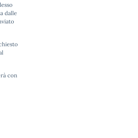
lesso
a dalle
nviato
chiesto
al
erà con