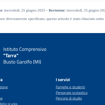
o:
mercoledì, 25 giugno 2025
-
Revisione:
mercoledì, 25 giugno 20
ove diversamente specificato, questo articolo è stato rilasciato sotto
Istituto Comprensivo
"Tarra"
Busto Garolfo (MI)
la
I servizi
zione
Famiglie e studenti
Personale scolastico
ne
Percorsi di studio
della scuola