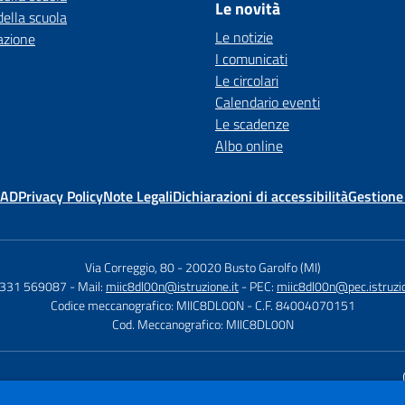
Le novità
della scuola
Le notizie
azione
I comunicati
Le circolari
Calendario eventi
Le scadenze
Albo online
MAD
Privacy Policy
Note Legali
Dichiarazioni di accessibilità
Gestione
Via Correggio, 80
-
20020 Busto Garolfo (MI)
0331 569087
- Mail:
miic8dl00n@istruzione.it
- PEC:
miic8dl00n@pec.istruzio
Codice meccanografico: MIIC8DL00N
- C.F. 84004070151
Cod. Meccanografico: MIIC8DL00N
Sito w