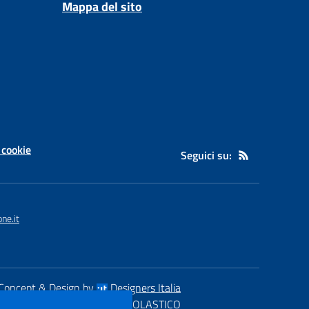
Mappa del sito
 cookie
Seguici su:
ne.it
Concept & Design by
Designers Italia
eb realizzato con CMS
SCUOLASTICO