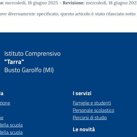
o:
mercoledì, 18 giugno 2025
-
Revisione:
mercoledì, 18 giugno 202
ove diversamente specificato, questo articolo è stato rilasciato sotto
Istituto Comprensivo
"Tarra"
Busto Garolfo (MI)
la
I servizi
zione
Famiglie e studenti
Personale scolastico
ne
Percorsi di studio
della scuola
Le novità
della scuola