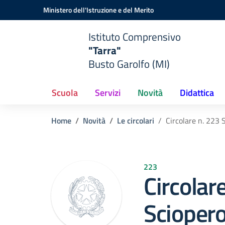
Vai ai contenuti
Vai al menu di navigazione
Vai al footer
Ministero dell'Istruzione e del Merito
Istituto Comprensivo
"Tarra"
Busto Garolfo (MI)
Scuola
Servizi
Novità
Didattica
Home
Novità
Le circolari
Circolare n. 223
223
Circolar
Sciopero