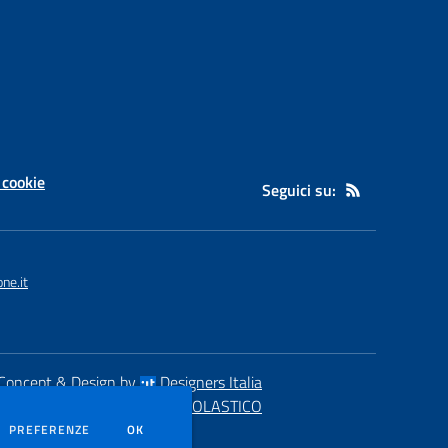
 cookie
Seguici su:
ne.it
Concept & Design by
Designers Italia
eb realizzato con CMS
SCUOLASTICO
DEI COOKIE
PREFERENZE
OK