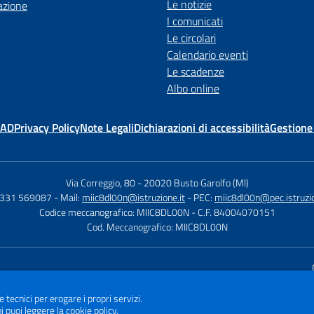
Le notizie
azione
I comunicati
Le circolari
Calendario eventi
Le scadenze
Albo online
MAD
Privacy Policy
Note Legali
Dichiarazioni di accessibilità
Gestione
Via Correggio, 80
-
20020 Busto Garolfo (MI)
0331 569087
- Mail:
miic8dl00n@istruzione.it
- PEC:
miic8dl00n@pec.istruzio
Codice meccanografico: MIIC8DL00N
- C.F. 84004070151
Cod. Meccanografico: MIIC8DL00N
Sito w
e tecnici per erogare i propri servizi.
i puoi leggere la
cookie policy
.