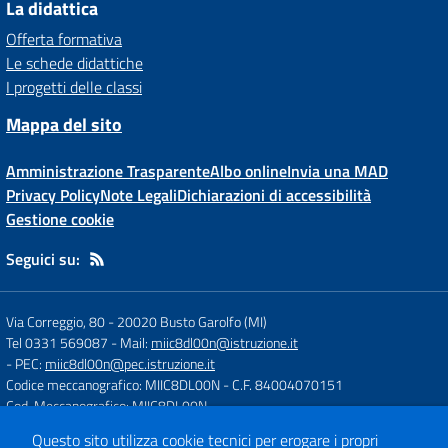
La didattica
Offerta formativa
Le schede didattiche
I progetti delle classi
Mappa del sito
Amministrazione Trasparente
Albo online
Invia una MAD
Privacy Policy
Note Legali
Dichiarazioni di accessibilità
Gestione cookie
Seguici su:
Via Correggio, 80
-
20020 Busto Garolfo (MI)
Tel 0331 569087
- Mail:
miic8dl00n@istruzione.it
- PEC:
miic8dl00n@pec.istruzione.it
Codice meccanografico: MIIC8DL00N
- C.F. 84004070151
Cod. Meccanografico: MIIC8DL00N
Questo sito utilizza cookie tecnici per erogare i propri