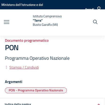
Vai ai contenuti
Vai al menu di navigazione
Vai al footer
Ministero dell'Istruzione e del
Accedi
Merito
Istituto Comprensivo
"Tarra"
Busto Garolfo (MI)
Documento programmatico
PON
Programma Operativo Nazionale
Stampa / Condividi
Argomenti
PON - Programma Operativo Nazionale
Indice della pagina