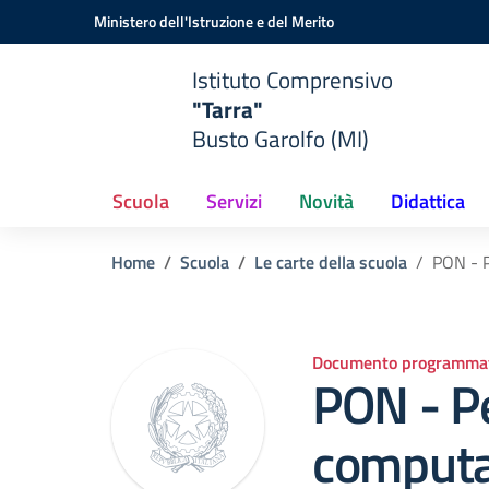
Vai ai contenuti
Vai al menu di navigazione
Vai al footer
Ministero dell'Istruzione e del Merito
Istituto Comprensivo
"Tarra"
Busto Garolfo (MI)
Scuola
Servizi
Novità
Didattica
Home
Scuola
Le carte della scuola
PON - P
Documento programmat
PON - P
computa