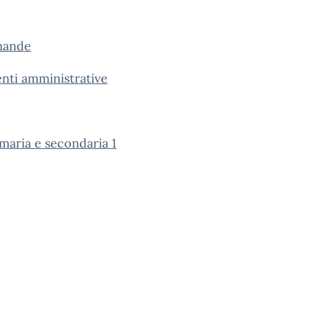
mande
enti amministrative
imaria e secondaria 1