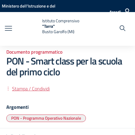
Vai ai contenuti
Vai al menu di navigazione
Vai al footer
Ministero dell'Istruzione e del
Accedi
Merito
Istituto Comprensivo
"Tarra"
Busto Garolfo (MI)
Documento programmatico
PON - Smart class per la scuola
del primo ciclo
Stampa / Condividi
Argomenti
PON - Programma Operativo Nazionale