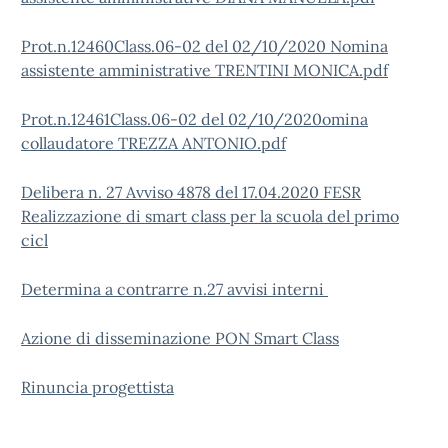
Prot.n.12460Class.06-02 del 02/10/2020 Nomina
assistente amministrative TRENTINI MONICA.pdf
Prot.n.12461Class.06-02 del 02/10/2020
omina
collaudatore TREZZA ANTONIO.pdf
Delibera n. 27 Avviso 4878 del 17.04.2020 FESR
Realizzazione di smart class per la scuola del primo
cicl
Determina a contrarre n.27 avvisi interni
Azione di disseminazione PON Smart Class
Rinuncia progettista