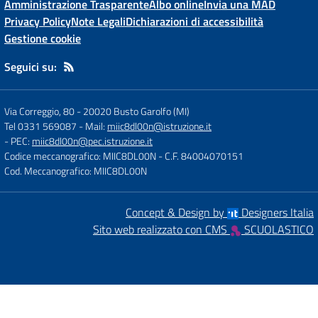
Amministrazione Trasparente
Albo online
Invia una MAD
Privacy Policy
Note Legali
Dichiarazioni di accessibilità
Gestione cookie
Seguici su:
Via Correggio, 80
-
20020 Busto Garolfo (MI)
Tel 0331 569087
- Mail:
miic8dl00n@istruzione.it
- PEC:
miic8dl00n@pec.istruzione.it
Codice meccanografico: MIIC8DL00N
- C.F. 84004070151
Cod. Meccanografico: MIIC8DL00N
Concept & Design by
Designers Italia
Sito web realizzato con CMS
SCUOLASTICO