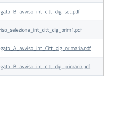
egato_B_avviso_int_citt_dig_sec.pdf
iso_selezione_int_citt_dig_prim1.pdf
egato_A_avviso_int_Citt_dig_primaria.pdf
egato_B_avviso_int_citt_dig_primaria.pdf