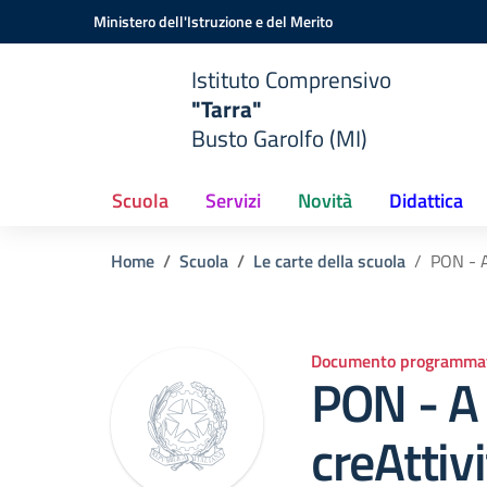
Vai ai contenuti
Vai al menu di navigazione
Vai al footer
Ministero dell'Istruzione e del Merito
Istituto Comprensivo
"Tarra"
Busto Garolfo (MI)
Scuola
Servizi
Novità
Didattica
Home
Scuola
Le carte della scuola
PON - A
Documento programmat
PON - A 
creAttiv