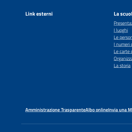
Link esterni
La scuo
Presenta
I luoghi
Le perso
I numeri 
Le carte 
Organizz
La storia
Amministrazione Trasparente
Albo online
Invia una 