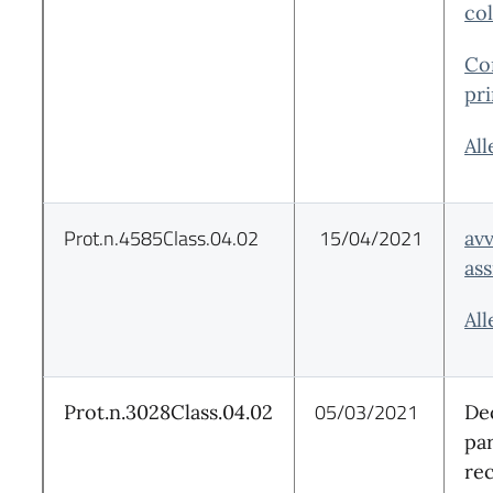
col
Co
pri
Al
Prot.n.4585Class.04.02
15/04/2021
avv
ass
Al
05/03/2021
Prot.n.3028Class.04.02
De
par
re