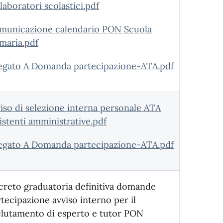
laboratori scolastici.pdf
municazione calendario PON Scuola
maria.pdf
legato A Domanda partecipazione-ATA.pdf
iso di selezione interna personale ATA
istenti amministrative.pdf
legato A Domanda partecipazione-ATA.pdf
creto graduatoria definitiva domande
tecipazione avviso interno per il
clutamento di esperto e tutor PON