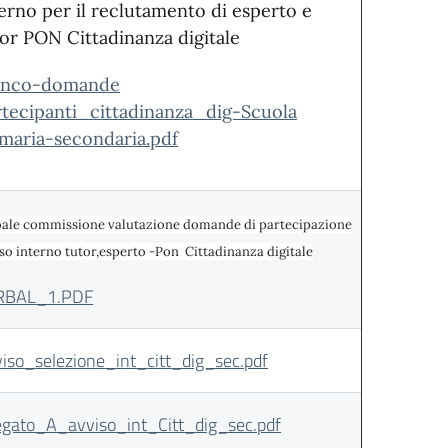
erno per il reclutamento di esperto e
or PON Cittadinanza digitale
enco-domande
rtecipanti_cittadinanza_dig-Scuola
imaria-secondaria.pdf
bale commissione valutazione domande di partecipazione
so interno tutor,
esperto -Pon Cittadinanza digitale
RBAL_1.PDF
iso_selezione_int_citt_dig_sec.pdf
egato_A_avviso_int_Citt_dig_sec.pdf