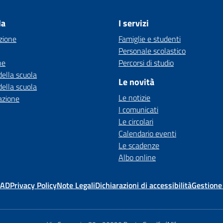
la
I servizi
zione
Famiglie e studenti
Personale scolastico
ne
Percorsi di studio
della scuola
Le novità
della scuola
Le notizie
azione
I comunicati
Le circolari
Calendario eventi
Le scadenze
Albo online
MAD
Privacy Policy
Note Legali
Dichiarazioni di accessibilità
Gestione