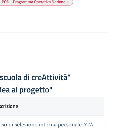
PON - Programma Operativo Nazionale
uola di creAttività"
dea al progetto"
crizione
iso di selezione interna personale ATA