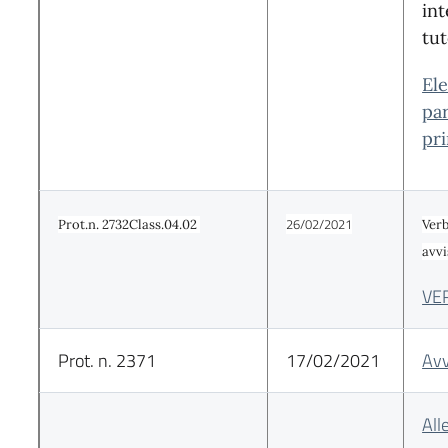
int
tut
El
pa
pr
26/02/2021
Prot.n. 2732Class.04.02
Ver
avvi
VE
Prot. n. 2371
17/02/2021
Avv
All