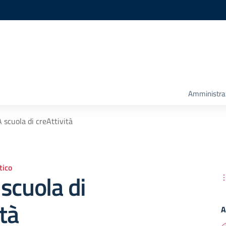
Amministra
 scuola di creAttività
ico
scuola di
ità
A