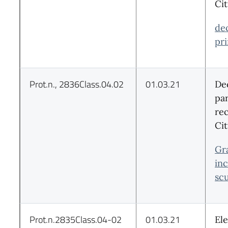
Cit
de
pri
Prot.n., 2836Class.04.02
01.03.21
De
par
re
Cit
Gr
inc
sc
Prot.n.2835Class.04-02
01.03.21
El