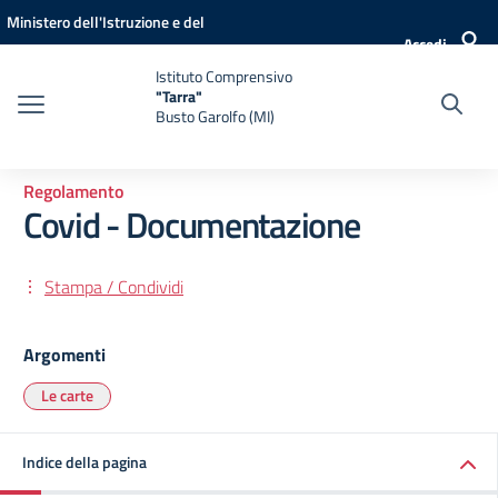
Vai ai contenuti
Vai al menu di navigazione
Vai al footer
Ministero dell'Istruzione e del
Accedi
Merito
Istituto Comprensivo
"Tarra"
Busto Garolfo (MI)
Regolamento
Covid - Documentazione
Stampa / Condividi
Argomenti
Le carte
Indice della pagina