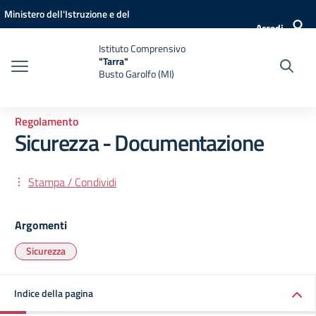
Vai ai contenuti
Vai al menu di navigazione
Vai al footer
Ministero dell'Istruzione e del
Accedi
Merito
Istituto Comprensivo
"Tarra"
Busto Garolfo (MI)
Regolamento
Sicurezza - Documentazione
Stampa / Condividi
Argomenti
Sicurezza
Indice della pagina