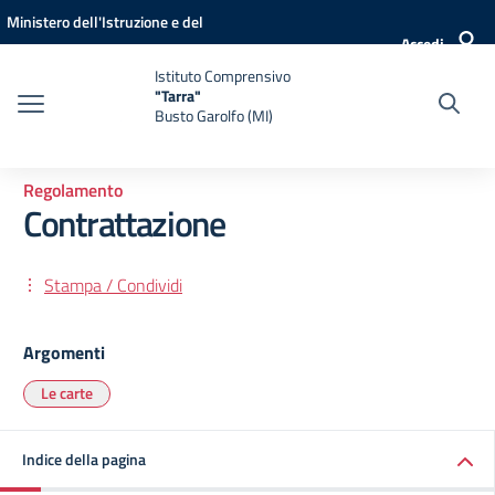
Vai ai contenuti
Vai al menu di navigazione
Vai al footer
Ministero dell'Istruzione e del
Accedi
Merito
Istituto Comprensivo
"Tarra"
Busto Garolfo (MI)
Regolamento
Contrattazione
Stampa / Condividi
Argomenti
Le carte
Indice della pagina