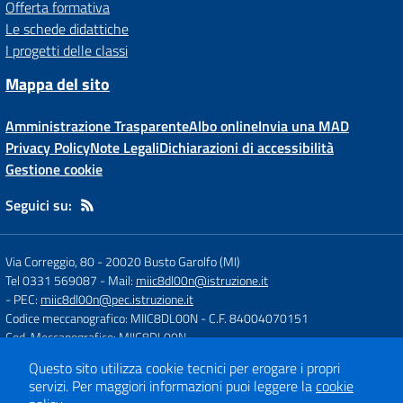
Offerta formativa
Le schede didattiche
I progetti delle classi
Mappa del sito
Amministrazione Trasparente
Albo online
Invia una MAD
Privacy Policy
Note Legali
Dichiarazioni di accessibilità
Gestione cookie
Seguici su:
Via Correggio, 80
-
20020 Busto Garolfo (MI)
Tel 0331 569087
- Mail:
miic8dl00n@istruzione.it
- PEC:
miic8dl00n@pec.istruzione.it
Codice meccanografico: MIIC8DL00N
- C.F. 84004070151
Cod. Meccanografico: MIIC8DL00N
Questo sito utilizza cookie tecnici per erogare i propri
servizi.
Per maggiori informazioni puoi leggere la
cookie
Concept & Design by
Designers Italia