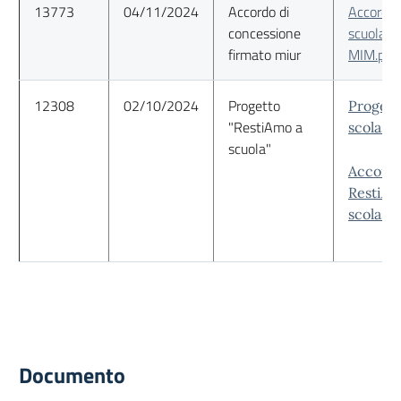
13773
04/11/2024
Accordo di
Accordo 
concessione
scuola -
firmato miur
MIM.pdf
12308
02/10/2024
Progetto
Progett
"RestiAmo a
scolast
scuola"
Accordo
RestiAm
scolast
Documento