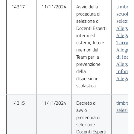
14317
11/11/2024
Avvio della
timbro
procedura di
scuola_
selezione di
selezio
Docenti Esperti
Allegat
interni ed
Allegato
esterni, Tuto e
Tarra.p
membri del
Allegat
Team per la
di incom
prevenzione
Allegat
della
informa
dispersione
Allegato
scolastica
14315
11/11/2024
Decreto di
timbro_D
avvio
selezion
procedura di
selezione
Docenti,Esperti