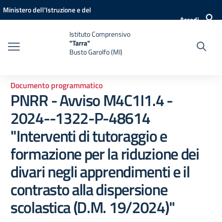
Vai ai contenuti
Vai al menu di navigazione
Vai al footer
Ministero dell'Istruzione e del
Accedi
Merito
Istituto Comprensivo
"Tarra"
Busto Garolfo (MI)
Documento programmatico
PNRR - Avviso M4C1I1.4 -
2024--1322-P-48614
"Interventi di tutoraggio e
formazione per la riduzione dei
divari negli apprendimenti e il
contrasto alla dispersione
scolastica (D.M. 19/2024)"