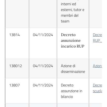
interni ed
esterni, tutor e
membri del
team
13814
04/11/2024
Decreto 
Decreto
RUP_Pro
assunzione
incarico RUP
138012
04/11/2024
Azione di
Azione d
disseminazione
13807
04/11/2024
Decreto
Decreto 
assunzione in
scuola_s
bilancio