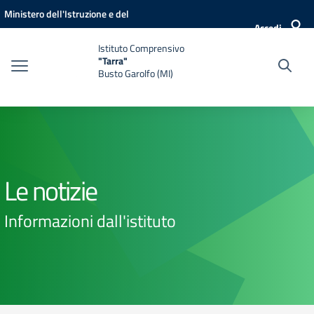
Vai ai contenuti
Vai al menu di navigazione
Vai al footer
Ministero dell'Istruzione e del
Accedi
Merito
Istituto Comprensivo
"Tarra"
Busto Garolfo (MI)
Le notizie
Informazioni dall'istituto