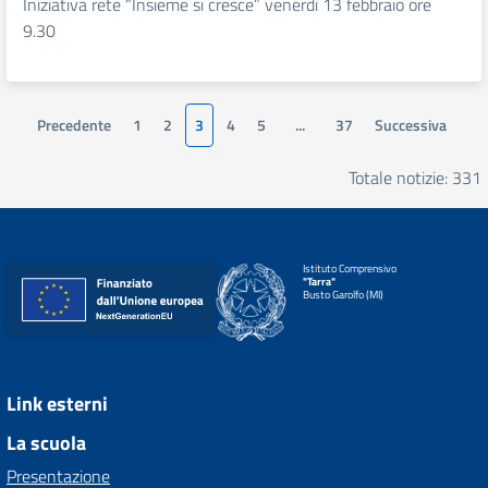
Iniziativa rete “Insieme si cresce” venerdì 13 febbraio ore
9.30
Precedente
1
2
3
4
5
...
37
Successiva
Totale notizie: 331
Istituto Comprensivo
"Tarra"
Busto Garolfo (MI)
Link esterni
La scuola
Presentazione