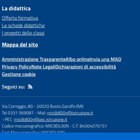
La didattica
Offerta formativa
Le schede didattiche
I progetti delle classi
Mappa del sito
Amministrazione Trasparente
Albo online
Invia una MAD
Privacy Policy
Note Legali
Dichiarazioni di accessibilità
Gestione cookie
Seguici su:
Via Correggio, 80
-
20020 Busto Garolfo (MI)
Tel 0331 569087
- Mail:
miic8dl00n@istruzione.it
- PEC:
miic8dl00n@pec.istruzione.it
Codice meccanografico: MIIC8DL00N
- C.F. 84004070151
Cod. Meccanografico: MIIC8DL00N