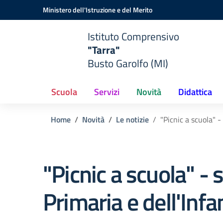
Vai ai contenuti
Vai al menu di navigazione
Vai al footer
Ministero dell'Istruzione e del Merito
Istituto Comprensivo
"Tarra"
Busto Garolfo (MI)
Scuola
Servizi
Novità
Didattica
Home
Novità
Le notizie
"Picnic a scuola" -
"Picnic a scuola" - 
Primaria e dell'Infa