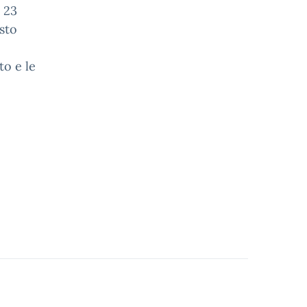
ì 23
usto
to e le