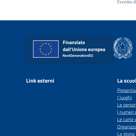
Eccetto d
Link esterni
La scuo
Presenta
I luoghi
Le perso
I numeri 
Le carte 
Organizz
La storia