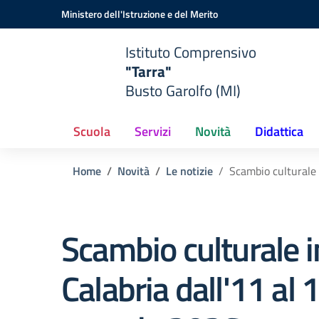
Vai ai contenuti
Vai al menu di navigazione
Vai al footer
Ministero dell'Istruzione e del Merito
Istituto Comprensivo
"Tarra"
Busto Garolfo (MI)
Scuola
Servizi
Novità
Didattica
Home
Novità
Le notizie
Scambio culturale 
Scambio culturale i
Calabria dall'11 al 