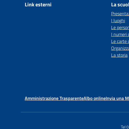
Link esterni
La scuo
Presenta
I luoghi
Le perso
I numeri 
Le carte 
Organizz
La storia
Amministrazione Trasparente
Albo online
Invia una 
Tel 