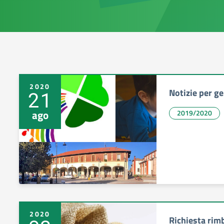
2020
Notizie per ge
21
ago
2019/2020
2020
Richiesta rim