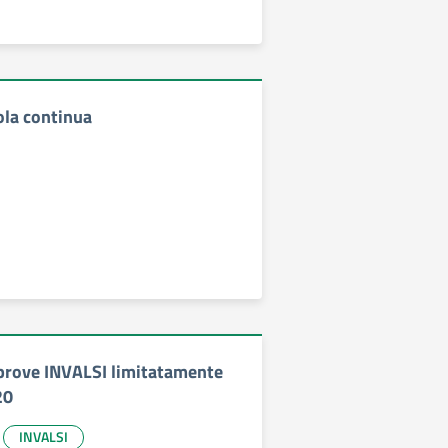
ola continua
prove INVALSI limitatamente
20
INVALSI