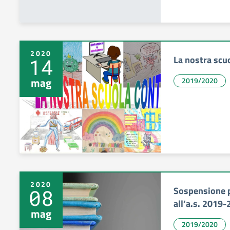
2020
La nostra scu
14
mag
2019/2020
2020
Sospensione 
08
all’a.s. 2019-
mag
2019/2020