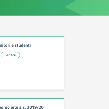
nitori e studenti
Genitori
borso gite a.s. 2019/20