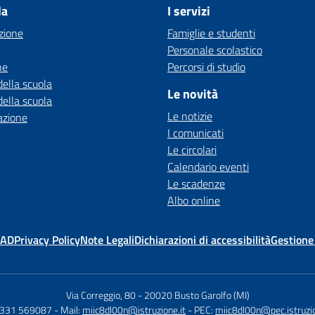
la
I servizi
zione
Famiglie e studenti
Personale scolastico
ne
Percorsi di studio
della scuola
Le novità
della scuola
Le notizie
azione
I comunicati
Le circolari
Calendario eventi
Le scadenze
Albo online
MAD
Privacy Policy
Note Legali
Dichiarazioni di accessibilità
Gestione
Via Correggio, 80
-
20020 Busto Garolfo (MI)
0331 569087
- Mail:
miic8dl00n@istruzione.it
- PEC:
miic8dl00n@pec.istruzio