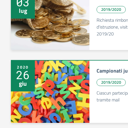
03
lug
2019/2020
Richiesta rimbor
d'istruzione, visi
2019/20
2020
Campionati ju
26
giu
2019/2020
Ciascun partecipa
tramite mail