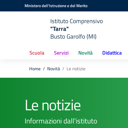
Vai ai contenuti
Vai al menu di navigazione
Vai al footer
Ministero dell'Istruzione e del Merito
Istituto Comprensivo
"Tarra"
Busto Garolfo (MI)
Scuola
Servizi
Novità
Didattica
Home
Novità
Le notizie
Le notizie
Informazioni dall'istituto