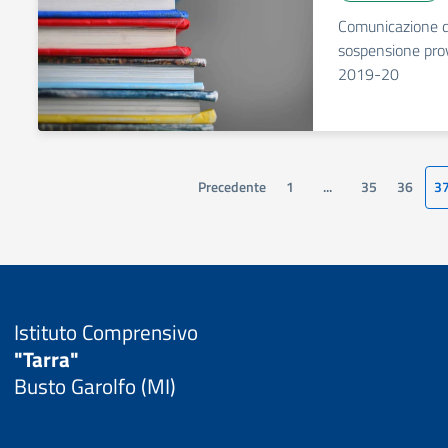
Comunicazione de
sospensione prov
2019-20
Precedente
1
...
35
36
3
Istituto Comprensivo
"Tarra"
Busto Garolfo (MI)