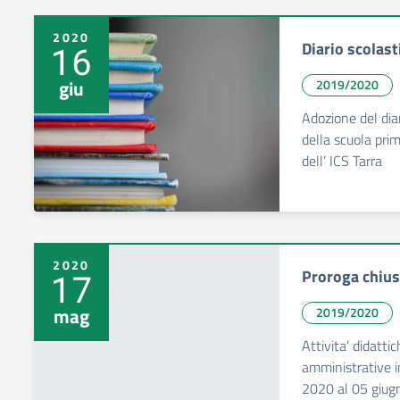
2020
Diario scolas
16
giu
2019/2020
Adozione del diar
della scuola pri
dell’ ICS Tarra
2020
Proroga chiusu
17
mag
2019/2020
Attivita’ didattic
amministrative i
2020 al 05 giu