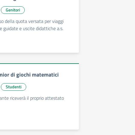
Genitori
so della quota versata per viaggi
te guidate e uscite didattiche a.s.
nior di giochi matematici
Studenti
nte riceverà il proprio attestato