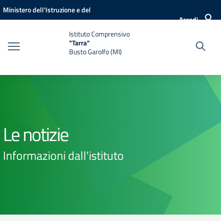
Vai ai contenuti
Vai al menu di navigazione
Vai al footer
Ministero dell'Istruzione e del
Accedi
Merito
Istituto Comprensivo
"Tarra"
Busto Garolfo (MI)
Le notizie
Informazioni dall'istituto