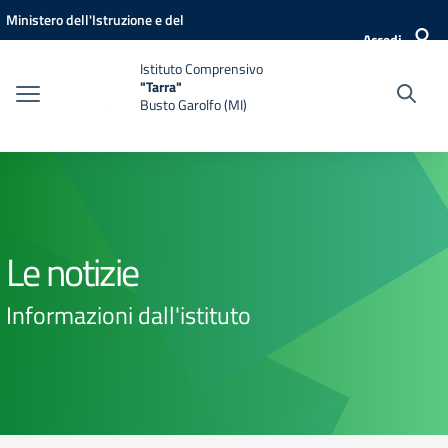
Vai ai contenuti
Vai al menu di navigazione
Vai al footer
Ministero dell'Istruzione e del
Accedi
Merito
Istituto Comprensivo
"Tarra"
Busto Garolfo (MI)
Le notizie
Informazioni dall'istituto