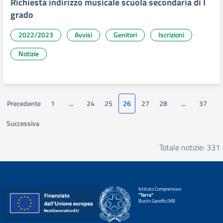
Richiesta indirizzo musicale scuola secondaria di I
grado
2022/2023
Avvisi
Genitori
Iscrizioni
Notizie
Precedente
1
...
24
25
26
27
28
...
37
Successiva
Totale notizie: 331
Istituto Comprensivo
"Tarra"
Busto Garolfo (MI)