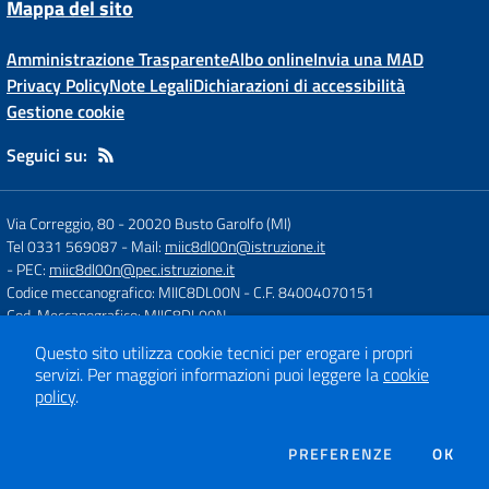
Mappa del sito
Amministrazione Trasparente
Albo online
Invia una MAD
Privacy Policy
Note Legali
Dichiarazioni di accessibilità
Gestione cookie
Seguici su:
Via Correggio, 80
-
20020 Busto Garolfo (MI)
Tel 0331 569087
- Mail:
miic8dl00n@istruzione.it
- PEC:
miic8dl00n@pec.istruzione.it
Codice meccanografico: MIIC8DL00N
- C.F. 84004070151
Cod. Meccanografico: MIIC8DL00N
Questo sito utilizza cookie tecnici per erogare i propri
servizi.
Per maggiori informazioni puoi leggere la
cookie
Concept & Design by
Designers Italia
policy
.
Sito web realizzato con CMS
SCUOLASTICO
DEI COOKIE
PREFERENZE
OK