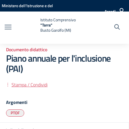
Vai ai contenuti
Vai al menu di navigazione
Vai al footer
Ministero dell'Istruzione e del
Accedi
Merito
Istituto Comprensivo
"Tarra"
Busto Garolfo (MI)
Documento didattico
Piano annuale per l'inclusione
(PAI)
Stampa / Condividi
Argomenti
PTOF