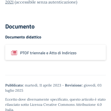
2021
(accessibile senza autenticazione)
Documento
Documento didattico
PTOF triennale e Atto di Indirizzo
Pubblicato:
martedì, 11 aprile 2023
-
Revisione:
giovedì, 03
luglio 2025
Eccetto dove diversamente specificato, questo articolo è stato
rilasciato sotto
Licenza Creative Commons Attribuzione 4.0
Italia.