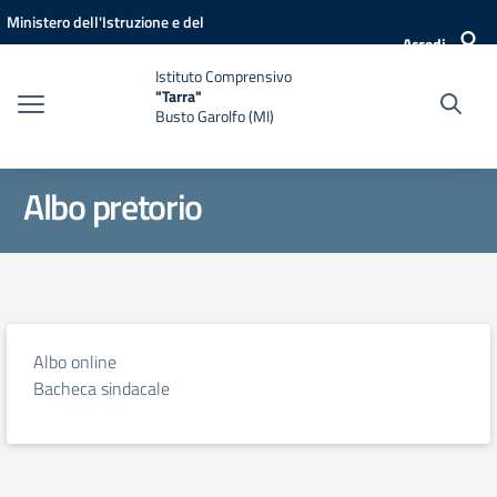
Vai ai contenuti
Vai al menu di navigazione
Vai al footer
Ministero dell'Istruzione e del
Accedi
Merito
Istituto Comprensivo
"Tarra"
Busto Garolfo (MI)
Albo pretorio
Albo online
Bacheca sindacale