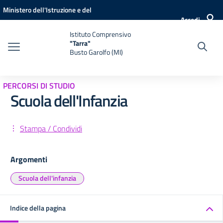
Vai ai contenuti
Vai al menu di navigazione
Vai al footer
Ministero dell'Istruzione e del
Accedi
Merito
Istituto Comprensivo
"Tarra"
Busto Garolfo (MI)
PERCORSI DI STUDIO
Scuola dell'Infanzia
Stampa / Condividi
Argomenti
Scuola dell'infanzia
Indice della pagina