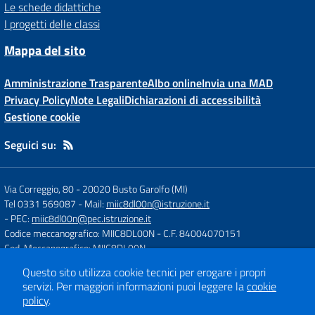
Le schede didattiche
I progetti delle classi
Mappa del sito
Amministrazione Trasparente
Albo online
Invia una MAD
Privacy Policy
Note Legali
Dichiarazioni di accessibilità
Gestione cookie
Seguici su:
Via Correggio, 80
-
20020 Busto Garolfo (MI)
Tel 0331 569087
- Mail:
miic8dl00n@istruzione.it
- PEC:
miic8dl00n@pec.istruzione.it
Codice meccanografico: MIIC8DL00N
- C.F. 84004070151
Cod. Meccanografico: MIIC8DL00N
Questo sito utilizza cookie tecnici per erogare i propri
servizi.
Per maggiori informazioni puoi leggere la
cookie
Concept & Design by
Designers Italia
policy
.
Sito web realizzato con CMS
SCUOLASTICO