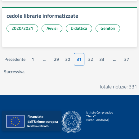
cedole librarie informatizzate
2020/2021
Avvisi
Didattica
Genitori
Precedente
1
...
29
30
31
32
33
...
37
Successiva
Totale notizie: 331
Istituto Comprensivo
"Tarra"
Busto Garolfo (MI)