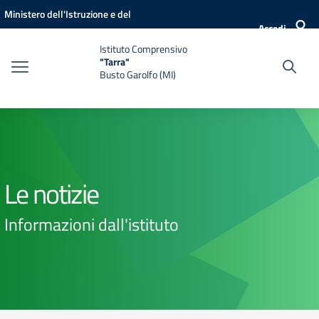
Vai ai contenuti
Vai al menu di navigazione
Vai al footer
Ministero dell'Istruzione e del
Accedi
Merito
Istituto Comprensivo
"Tarra"
Busto Garolfo (MI)
Le notizie
Informazioni dall'istituto