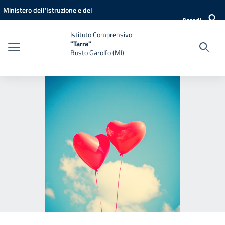
Vai ai contenuti
Vai al menu di navigazione
Vai al footer
Ministero dell'Istruzione e del
Accedi
Merito
Istituto Comprensivo
"Tarra"
Busto Garolfo (MI)