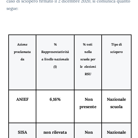
caso di sciopero firmato il 2 dicembre 2020, si comunica quanto
segue:
Azione
%
% voti
Tipo di
proclamata
Rappresentatività
nella
sciopero
da
a livello nazionale
scuola per
(1)
le elezioni
RSU
ANIEF
6,16%
Non
Nazionale
presente
scuola
SISA
non rilevata
Non
Nazionale