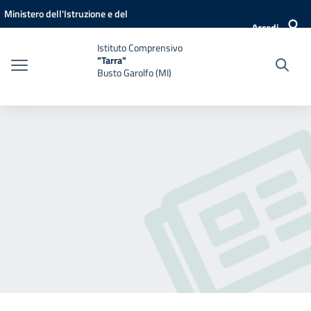
Vai ai contenuti
Vai al menu di navigazione
Vai al footer
Ministero dell'Istruzione e del
Accedi
Merito
Istituto Comprensivo
"Tarra"
Busto Garolfo (MI)