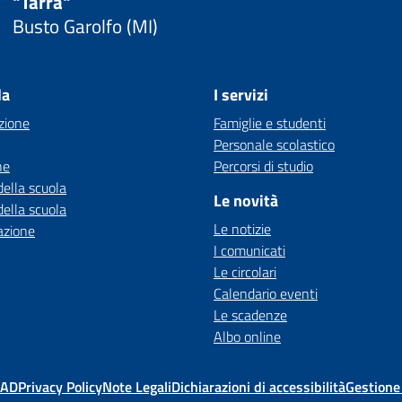
"Tarra"
Busto Garolfo (MI)
la
I servizi
zione
Famiglie e studenti
Personale scolastico
ne
Percorsi di studio
della scuola
Le novità
della scuola
Le notizie
azione
I comunicati
Le circolari
Calendario eventi
Le scadenze
Albo online
MAD
Privacy Policy
Note Legali
Dichiarazioni di accessibilità
Gestione