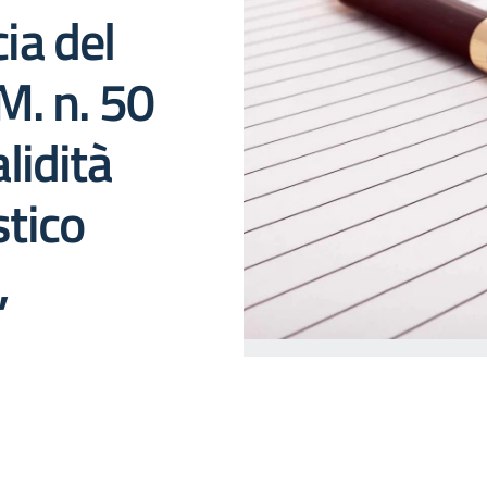
cia del
M. n. 50
lidità
stico
,