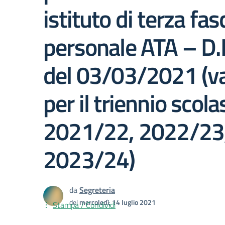
istituto di terza fas
personale ATA – D.
del 03/03/2021 (va
per il triennio scola
2021/22, 2022/23
2023/24)
da
Segreteria
del
mercoledì, 14 luglio 2021
Stampa / Condividi