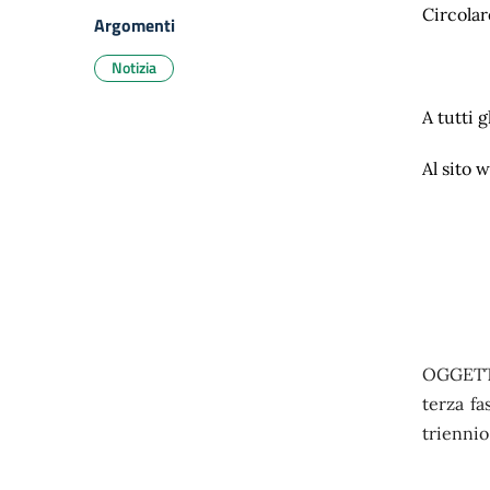
Circolar
Argomenti
Notizia
A tutti g
Al sito 
OGGETTO:
terza fa
trienni