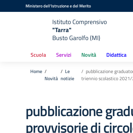
Vai ai contenuti
Vai al menu di navigazione
Vai al footer
Ministero dell'Istruzione e del Merito
Istituto Comprensivo
"Tarra"
Busto Garolfo (MI)
Scuola
Servizi
Novità
Didattica
Home
Le
pubblicazione graduatori
Novità
notizie
triennio scolastico 2021
pubblicazione grad
provvisorie di circol