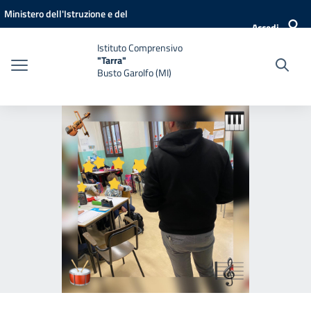
Vai ai contenuti
Vai al menu di navigazione
Vai al footer
Ministero dell'Istruzione e del
Accedi
Merito
Istituto Comprensivo
"Tarra"
Busto Garolfo (MI)