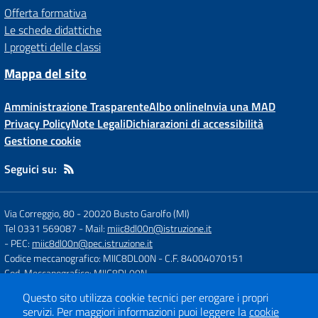
Offerta formativa
Le schede didattiche
I progetti delle classi
Mappa del sito
Amministrazione Trasparente
Albo online
Invia una MAD
Privacy Policy
Note Legali
Dichiarazioni di accessibilità
Gestione cookie
Seguici su:
Via Correggio, 80
-
20020 Busto Garolfo (MI)
Tel 0331 569087
- Mail:
miic8dl00n@istruzione.it
- PEC:
miic8dl00n@pec.istruzione.it
Codice meccanografico: MIIC8DL00N
- C.F. 84004070151
Cod. Meccanografico: MIIC8DL00N
Questo sito utilizza cookie tecnici per erogare i propri
servizi.
Per maggiori informazioni puoi leggere la
cookie
Concept & Design by
Designers Italia