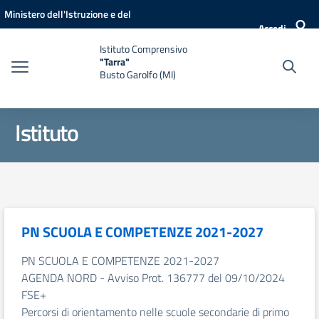
Vai ai contenuti
Vai al menu di navigazione
Vai al footer
Ministero dell'Istruzione e del
Accedi
Merito
Istituto Comprensivo
"Tarra"
Busto Garolfo (MI)
Istituto
PN SCUOLA E COMPETENZE 2021-2027
PN SCUOLA E COMPETENZE 2021-2027
AGENDA NORD - Avviso Prot. 136777 del 09/10/2024
FSE+
Percorsi di orientamento nelle scuole secondarie di primo