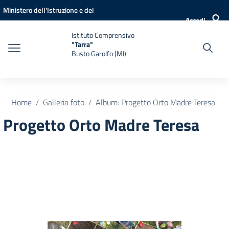
Vai ai contenuti
Vai al menu di navigazione
Vai al footer
Ministero dell'Istruzione e del
Accedi
Merito
Istituto Comprensivo
"Tarra"
Busto Garolfo (MI)
Home
Galleria foto
Album: Progetto Orto Madre Teresa
Progetto Orto Madre Teresa