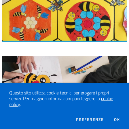
Questo sito utilizza cookie tecnici per erogare i propri
servizi.
Per maggiori informazioni puoi leggere la
cookie
policy
.
DEI COOKIE
PREFERENZE
OK