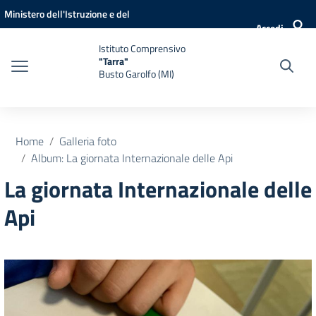
Vai ai contenuti
Vai al menu di navigazione
Vai al footer
Ministero dell'Istruzione e del
Accedi
Merito
Istituto Comprensivo
"Tarra"
Busto Garolfo (MI)
Home
Galleria foto
Album: La giornata Internazionale delle Api
La giornata Internazionale delle
Api