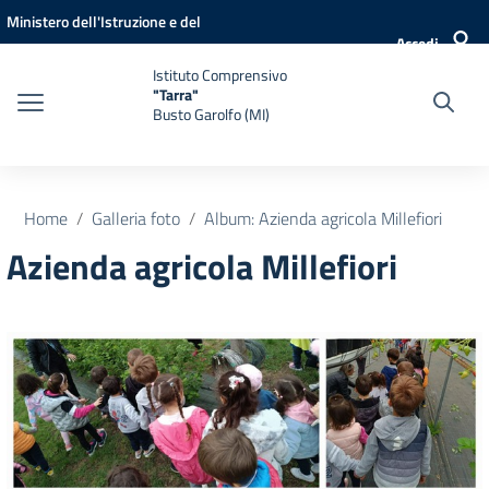
Vai ai contenuti
Vai al menu di navigazione
Vai al footer
Ministero dell'Istruzione e del
Accedi
Merito
Istituto Comprensivo
"Tarra"
Busto Garolfo (MI)
Home
Galleria foto
Album: Azienda agricola Millefiori
Azienda agricola Millefiori