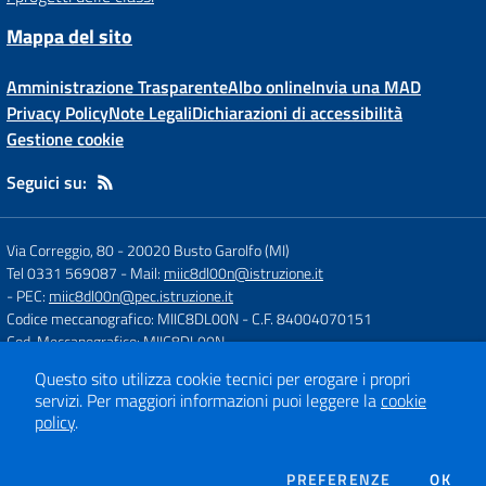
Mappa del sito
Amministrazione Trasparente
Albo online
Invia una MAD
Privacy Policy
Note Legali
Dichiarazioni di accessibilità
Gestione cookie
Seguici su:
Via Correggio, 80
-
20020 Busto Garolfo (MI)
Tel 0331 569087
- Mail:
miic8dl00n@istruzione.it
- PEC:
miic8dl00n@pec.istruzione.it
Codice meccanografico: MIIC8DL00N
- C.F. 84004070151
Cod. Meccanografico: MIIC8DL00N
Questo sito utilizza cookie tecnici per erogare i propri
servizi.
Per maggiori informazioni puoi leggere la
cookie
Concept & Design by
Designers Italia
policy
.
Sito web realizzato con CMS
SCUOLASTICO
DEI COOKIE
PREFERENZE
OK