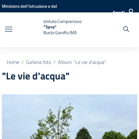
Vai ai contenuti
Vai al menu di navigazione
Vai al footer
Ministero dell'Istruzione e del
Accedi
Merito
Istituto Comprensivo
"Tarra"
Busto Garolfo (MI)
Home
Galleria foto
Album: "Le vie d'acqua"
"Le vie d'acqua"