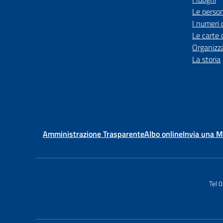
Le perso
I numeri 
Le carte 
Organizz
La storia
Amministrazione Trasparente
Albo online
Invia una 
Tel 