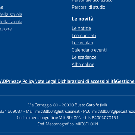
ne
Percorsi di studio
della scuola
Le novità
della scuola
Le notizie
azione
I comunicati
Le circolari
Calendario eventi
Le scadenze
Albo online
MAD
Privacy Policy
Note Legali
Dichiarazioni di accessibilità
Gestione
Via Correggio, 80
-
20020 Busto Garolfo (MI)
0331 569087
- Mail:
miic8dl00n@istruzione.it
- PEC:
miic8dl00n@pec.istruzio
Codice meccanografico: MIIC8DL00N
- C.F. 84004070151
Cod. Meccanografico: MIIC8DL00N