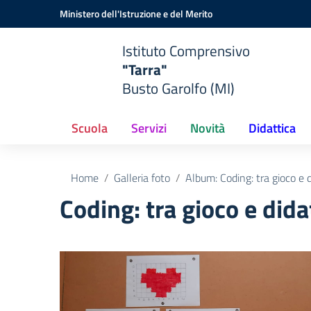
Vai ai contenuti
Vai al menu di navigazione
Vai al footer
Ministero dell'Istruzione e del Merito
Istituto Comprensivo
"Tarra"
Busto Garolfo (MI)
Scuola
Servizi
Novità
Didattica
Home
Galleria foto
Album: Coding: tra gioco e d
Coding: tra gioco e dida