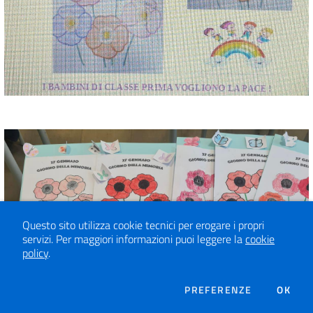
Questo sito utilizza cookie tecnici per erogare i propri
servizi.
Per maggiori informazioni puoi leggere la
cookie
policy
.
DEI COOKIE
PREFERENZE
OK