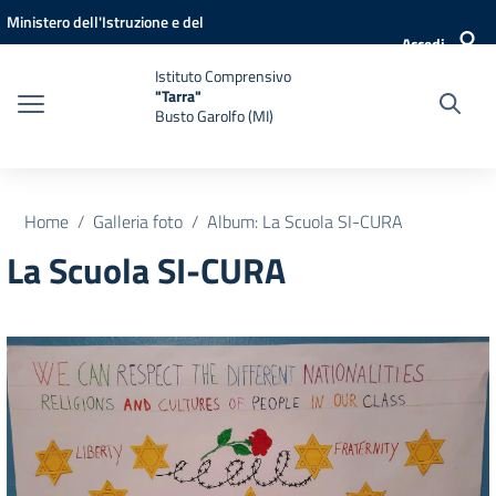
Vai ai contenuti
Vai al menu di navigazione
Vai al footer
Ministero dell'Istruzione e del
Accedi
Merito
Istituto Comprensivo
"Tarra"
Busto Garolfo (MI)
Home
Galleria foto
Album: La Scuola SI-CURA
La Scuola SI-CURA