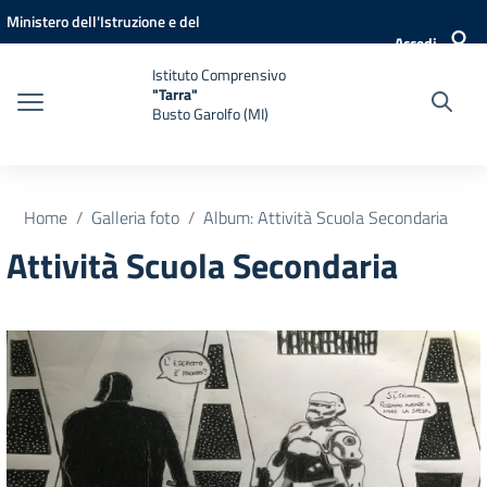
Vai ai contenuti
Vai al menu di navigazione
Vai al footer
Ministero dell'Istruzione e del
Accedi
Merito
Istituto Comprensivo
"Tarra"
Busto Garolfo (MI)
Home
Galleria foto
Album: Attività Scuola Secondaria
Attività Scuola Secondaria