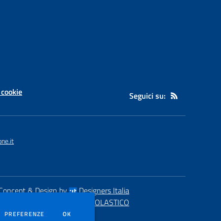
 cookie
Seguici su:
ne.it
Concept & Design by
Designers Italia
eb realizzato con CMS
SCUOLASTICO
DEI COOKIE
PREFERENZE
OK