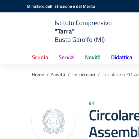
Vai ai contenuti
Vai al menu di navigazione
Vai al footer
Ministero dell'Istruzione e del Merito
Istituto Comprensivo
"Tarra"
Busto Garolfo (MI)
Scuola
Servizi
Novità
Didattica
Home
Novità
Le circolari
Circolare n. 91 A
91
Circolar
Assembl