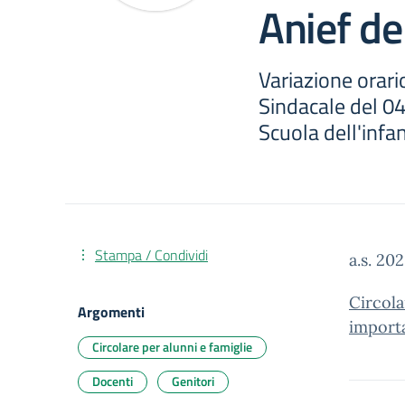
Anief de
Variazione orari
Sindacale del 0
Scuola dell'infa
Stampa / Condividi
a.s. 20
Circola
Argomenti
importa
Circolare per alunni e famiglie
Docenti
Genitori