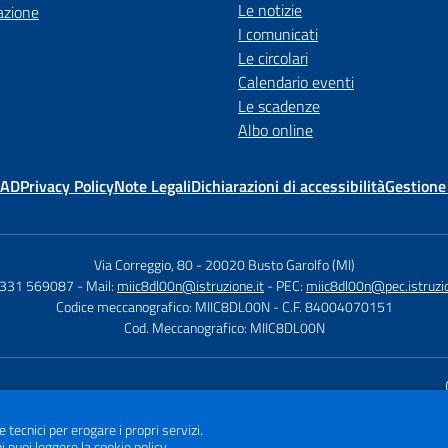
Le notizie
azione
I comunicati
Le circolari
Calendario eventi
Le scadenze
Albo online
MAD
Privacy Policy
Note Legali
Dichiarazioni di accessibilità
Gestione
Via Correggio, 80
-
20020 Busto Garolfo (MI)
0331 569087
- Mail:
miic8dl00n@istruzione.it
- PEC:
miic8dl00n@pec.istruzio
Codice meccanografico: MIIC8DL00N
- C.F. 84004070151
Cod. Meccanografico: MIIC8DL00N
Sito w
e tecnici per erogare i propri servizi.
i puoi leggere la
cookie policy
.