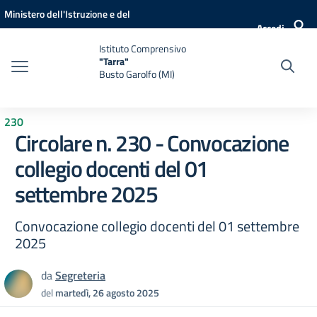
Vai ai contenuti
Vai al menu di navigazione
Vai al footer
Ministero dell'Istruzione e del
Accedi
Merito
Istituto Comprensivo
"Tarra"
Busto Garolfo (MI)
230
Circolare n. 230 - Convocazione
collegio docenti del 01
settembre 2025
Convocazione collegio docenti del 01 settembre
2025
da
Segreteria
del
martedì, 26 agosto 2025