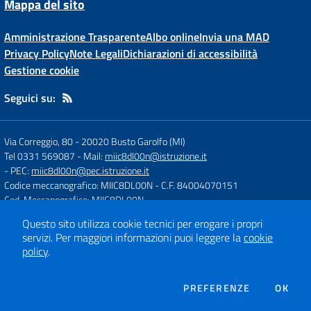
Mappa del sito
Amministrazione Trasparente
Albo online
Invia una MAD
Privacy Policy
Note Legali
Dichiarazioni di accessibilità
Gestione cookie
Seguici su:
Via Correggio, 80
-
20020 Busto Garolfo (MI)
Tel 0331 569087
- Mail:
miic8dl00n@istruzione.it
- PEC:
miic8dl00n@pec.istruzione.it
Codice meccanografico: MIIC8DL00N
- C.F. 84004070151
Cod. Meccanografico: MIIC8DL00N
Questo sito utilizza cookie tecnici per erogare i propri
servizi.
Per maggiori informazioni puoi leggere la
cookie
Concept & Design by
Designers Italia
policy
.
Sito web realizzato con CMS
SCUOLASTICO
DEI COOKIE
PREFERENZE
OK