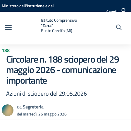
Vai ai contenuti
Vai al menu di navigazione
Vai al footer
Ministero dell'Istruzione e del
Accedi
Merito
Istituto Comprensivo
"Tarra"
Busto Garolfo (MI)
188
Circolare n. 188 sciopero del 29
maggio 2026 - comunicazione
importante
Azioni di sciopero del 29.05.2026
da
Segreteria
del
martedì, 26 maggio 2026