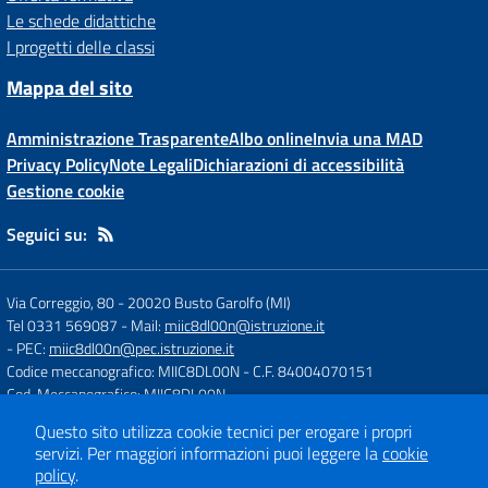
Le schede didattiche
I progetti delle classi
Mappa del sito
Amministrazione Trasparente
Albo online
Invia una MAD
Privacy Policy
Note Legali
Dichiarazioni di accessibilità
Gestione cookie
Seguici su:
Via Correggio, 80
-
20020 Busto Garolfo (MI)
Tel 0331 569087
- Mail:
miic8dl00n@istruzione.it
- PEC:
miic8dl00n@pec.istruzione.it
Codice meccanografico: MIIC8DL00N
- C.F. 84004070151
Cod. Meccanografico: MIIC8DL00N
Questo sito utilizza cookie tecnici per erogare i propri
servizi.
Per maggiori informazioni puoi leggere la
cookie
Concept & Design by
Designers Italia
policy
.
Sito web realizzato con CMS
SCUOLASTICO