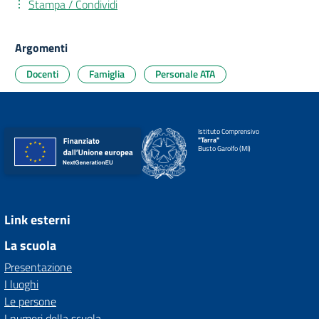
Stampa / Condividi
Argomenti
Docenti
Famiglia
Personale ATA
Istituto Comprensivo
"Tarra"
Busto Garolfo (MI)
Link esterni
La scuola
Presentazione
I luoghi
Le persone
I numeri della scuola