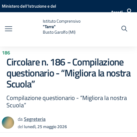
Vai ai contenuti
Vai al menu di navigazione
Vai al footer
Ministero dell'Istruzione e del
Accedi
Merito
Istituto Comprensivo
"Tarra"
Busto Garolfo (MI)
186
Circolare n. 186 - Compilazione
questionario - “Migliora la nostra
Scuola”
Compilazione questionario - “Migliora la nostra
Scuola”
da
Segreteria
del
lunedì, 25 maggio 2026