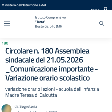
Vai ai contenuti
Vai al menu di navigazione
Vai al footer
Ministero dell'Istruzione e del
Accedi
Merito
Istituto Comprensivo
"Tarra"
Busto Garolfo (MI)
180
Circolare n. 180 Assemblea
sindacale del 21.05.2026
_Comunicazione importante -
Variazione orario scolastico
variazione orario lezioni - scuola dell'infanzia
Madre Teresa di Calcutta
da
Segreteria