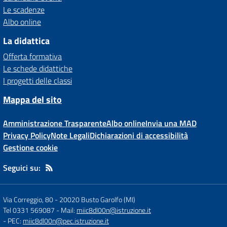
Le scadenze
Albo online
La didattica
Offerta formativa
Le schede didattiche
I progetti delle classi
Mappa del sito
Amministrazione Trasparente
Albo online
Invia una MAD
Privacy Policy
Note Legali
Dichiarazioni di accessibilità
Gestione cookie
Seguici su:
Via Correggio, 80
-
20020 Busto Garolfo (MI)
Tel 0331 569087
- Mail:
miic8dl00n@istruzione.it
- PEC:
miic8dl00n@pec.istruzione.it