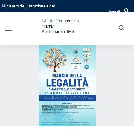
Vai ai contenuti
Vai al menu di navigazione
Vai al footer
Ministero dell'Istruzione e del
Accedi
Merito
Istituto Comprensivo
"Tarra"
Busto Garolfo (MI)