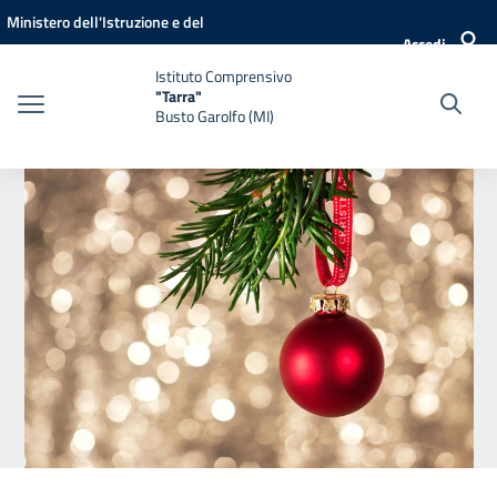
Vai ai contenuti
Vai al menu di navigazione
Vai al footer
Ministero dell'Istruzione e del
Accedi
Merito
Istituto Comprensivo
"Tarra"
Busto Garolfo (MI)