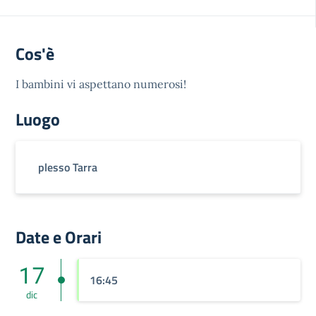
Cos'è
I bambini vi aspettano numerosi!
Luogo
plesso Tarra
Date e Orari
17
16:45
dic