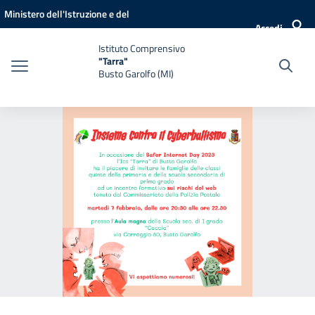
Vai ai contenuti
Vai al menu di navigazione
Vai al footer
Ministero dell'Istruzione e del
Accedi
Merito
Istituto Comprensivo
"Tarra"
Busto Garolfo (MI)