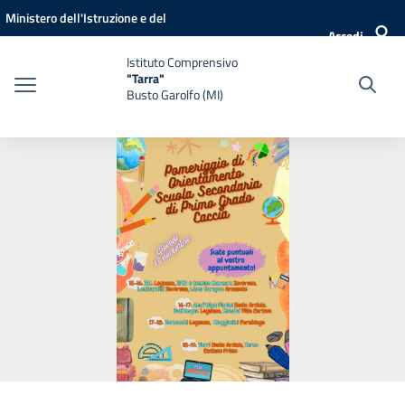
Vai ai contenuti
Vai al menu di navigazione
Vai al footer
Ministero dell'Istruzione e del
Accedi
Merito
Istituto Comprensivo
"Tarra"
Busto Garolfo (MI)