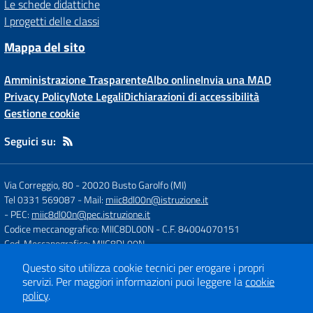
Le schede didattiche
I progetti delle classi
Mappa del sito
Amministrazione Trasparente
Albo online
Invia una MAD
Privacy Policy
Note Legali
Dichiarazioni di accessibilità
Gestione cookie
Seguici su:
Via Correggio, 80
-
20020 Busto Garolfo (MI)
Tel 0331 569087
- Mail:
miic8dl00n@istruzione.it
- PEC:
miic8dl00n@pec.istruzione.it
Codice meccanografico: MIIC8DL00N
- C.F. 84004070151
Cod. Meccanografico: MIIC8DL00N
Questo sito utilizza cookie tecnici per erogare i propri
servizi.
Per maggiori informazioni puoi leggere la
cookie
Concept & Design by
Designers Italia
policy
.
Sito web realizzato con CMS
SCUOLASTICO