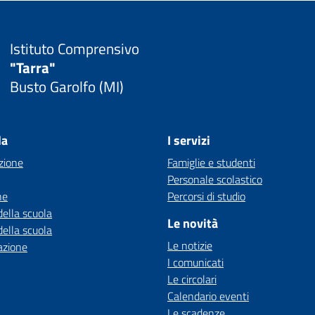
Istituto Comprensivo
"Tarra"
Busto Garolfo (MI)
la
I servizi
zione
Famiglie e studenti
Personale scolastico
ne
Percorsi di studio
della scuola
Le novità
della scuola
Le notizie
azione
I comunicati
Le circolari
Calendario eventi
Le scadenze