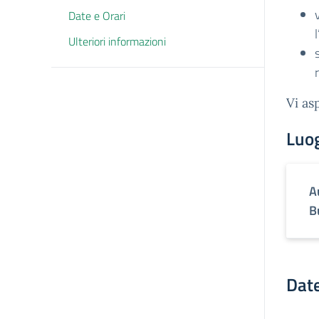
Date e Orari
Ulteriori informazioni
Vi as
Luo
A
B
Date