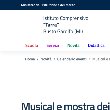
Vai ai contenuti
Vai al menu di navigazione
Vai al footer
Ministero dell'Istruzione e del Merito
Istituto Comprensivo
"Tarra"
Busto Garolfo (MI)
Scuola
Servizi
Novità
Didattica
Home
Novità
Calendario eventi
Musical e 
Musical e mostra dei 