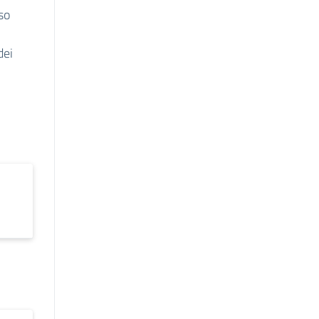
so
dei