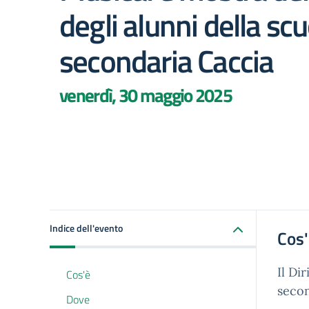
degli alunni della sc
secondaria Caccia
venerdì, 30 maggio 2025
Indice dell'evento
Cos
Il Di
Cos'è
secon
Dove